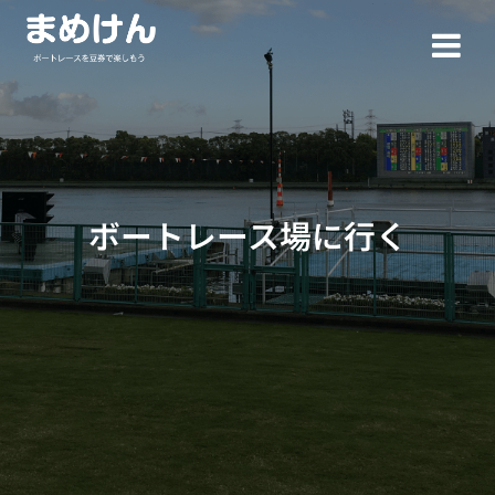
コ
ン
テ
ン
ツ
へ
ス
キ
ッ
ボートレース場に行く
プ