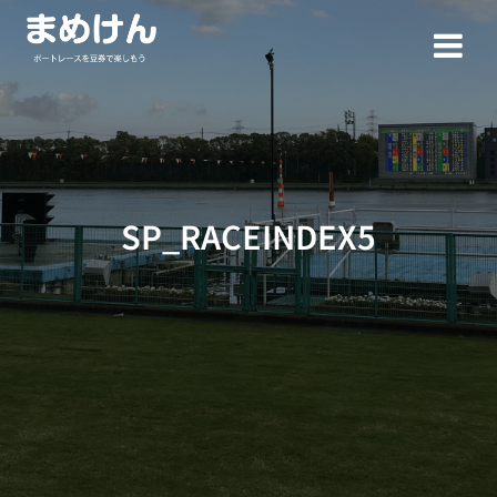
コ
ン
テ
ン
ツ
へ
ス
キ
ッ
SP_RACEINDEX5
プ