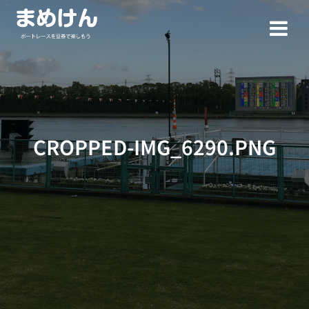
コ
ン
テ
ン
ツ
へ
ス
キ
ッ
CROPPED-IMG_6290.PNG
プ