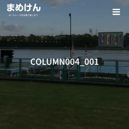
コ
ン
テ
ン
ツ
へ
ス
キ
ッ
COLUMN004_001
プ