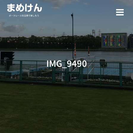
コ
ン
テ
ン
ツ
へ
ス
キ
ッ
IMG_9490
プ