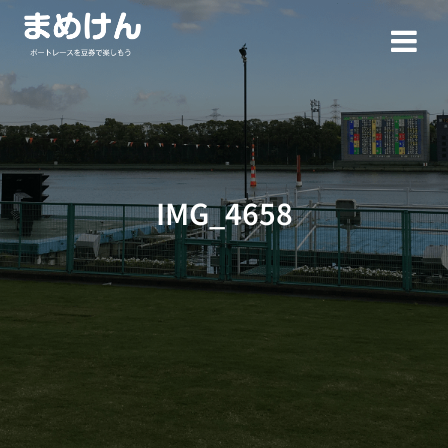
コ
ン
テ
ン
ツ
へ
ス
キ
ッ
IMG_4658
プ