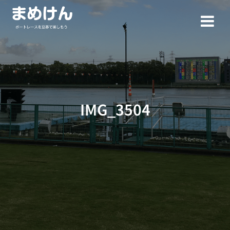
コ
ン
テ
ン
ツ
へ
ス
キ
ッ
IMG_3504
プ