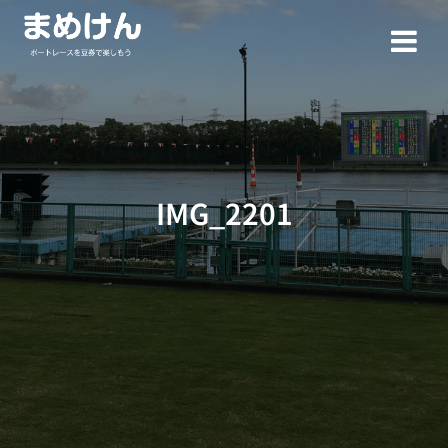
コ
ン
テ
ン
ツ
へ
ス
キ
ッ
IMG_2201
プ