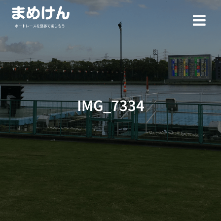
コ
ン
テ
ン
ツ
へ
ス
キ
ッ
IMG_7334
プ