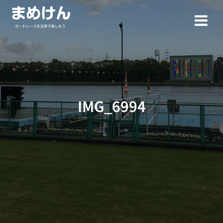
コ
ン
テ
ン
ツ
へ
ス
キ
ッ
IMG_6994
プ