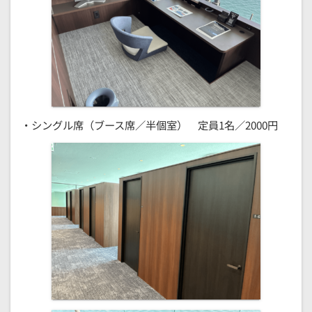
・シングル席（ブース席／半個室） 定員1名／2000円