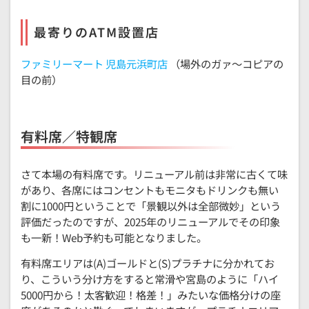
最寄りのATM設置店
ファミリーマート 児島元浜町店
（場外のガァ～コピアの
目の前）
有料席／特観席
さて本場の有料席です。リニューアル前は非常に古くて味
があり、各席にはコンセントもモニタもドリンクも無い
割に1000円ということで「景観以外は全部微妙」という
評価だったのですが、2025年のリニューアルでその印象
も一新！Web予約も可能となりました。
有料席エリアは(A)ゴールドと(S)プラチナに分かれてお
り、こういう分け方をすると常滑や宮島のように「ハイ
5000円から！太客歓迎！格差！」みたいな価格分けの座