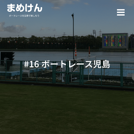
コ
ン
テ
ン
ツ
へ
ス
キ
ッ
#16 ボートレース児島
プ