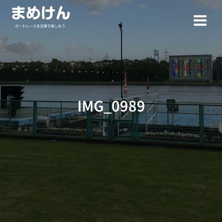
コ
ン
テ
ン
ツ
へ
ス
キ
ッ
IMG_0989
プ