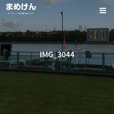
コ
ン
テ
ン
ツ
へ
ス
キ
ッ
IMG_3044
プ