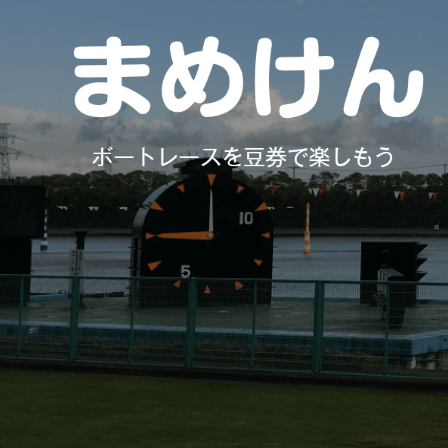
コ
ン
テ
ン
ツ
へ
ス
キ
ッ
プ