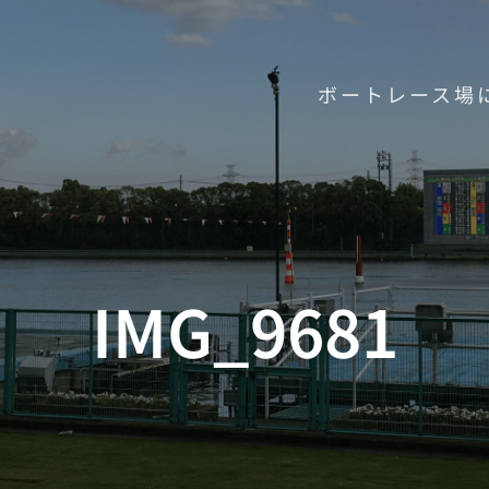
ボートレース場
IMG_9681