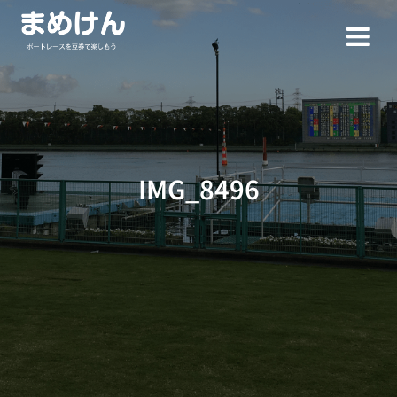
コ
ン
テ
ン
ツ
へ
ス
キ
ッ
IMG_8496
プ